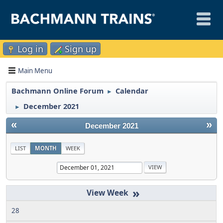
Log in
Sign up
Main Menu
Bachmann Online Forum
Calendar
►
December 2021
►
«
»
December 2021
LIST
MONTH
WEEK
»
28