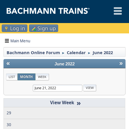
Log in
Sign up
Main Menu
Bachmann Online Forum
Calendar
June 2022
►
►
«
»
June 2022
LIST
MONTH
WEEK
»
29
30