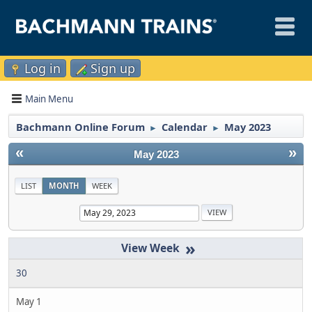
Log in
Sign up
Main Menu
Bachmann Online Forum
Calendar
May 2023
►
►
«
»
May 2023
LIST
MONTH
WEEK
»
30
May 1