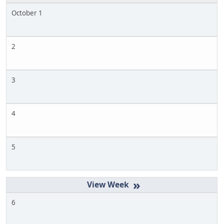
October 1
2
3
4
5
»
6