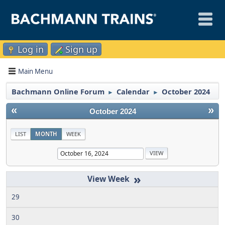
Log in
Sign up
Main Menu
Bachmann Online Forum
Calendar
October 2024
►
►
«
»
October 2024
LIST
MONTH
WEEK
»
29
30