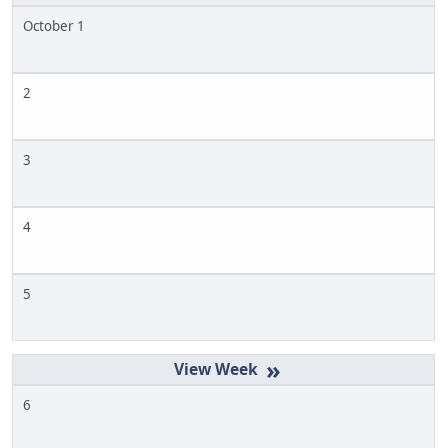
October 1
2
3
4
5
»
6