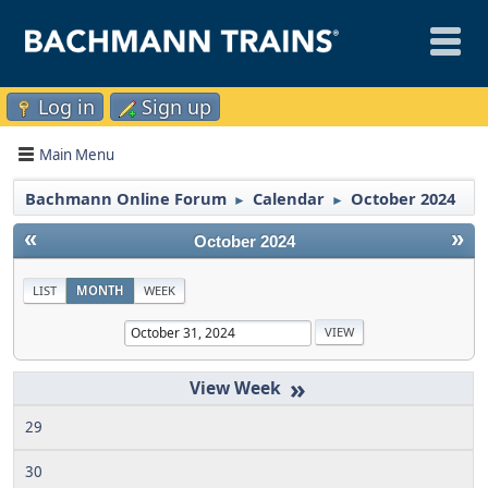
Log in
Sign up
Main Menu
Bachmann Online Forum
Calendar
October 2024
►
►
«
»
October 2024
LIST
MONTH
WEEK
»
29
30