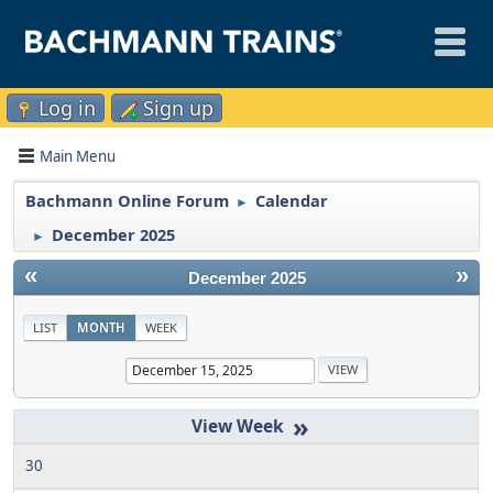
Log in
Sign up
Main Menu
Bachmann Online Forum
Calendar
►
December 2025
►
«
»
December 2025
LIST
MONTH
WEEK
»
30