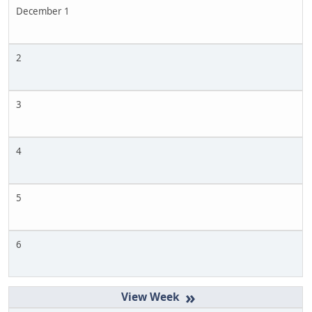
December 1
2
3
4
5
6
»