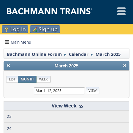
Log in
Sign up
Main Menu
Bachmann Online Forum
Calendar
March 2025
►
►
«
»
March 2025
LIST
MONTH
WEEK
»
23
24