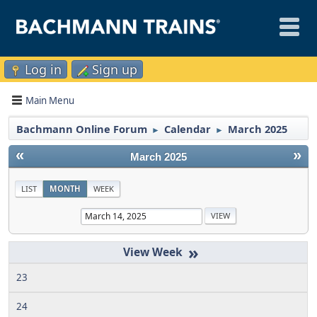
Log in
Sign up
Main Menu
Bachmann Online Forum
Calendar
March 2025
►
►
«
»
March 2025
LIST
MONTH
WEEK
»
23
24