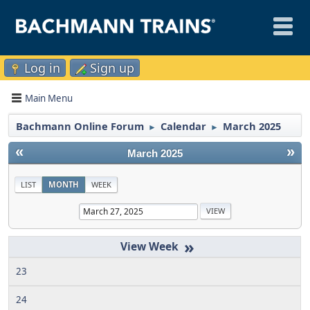
Log in
Sign up
Main Menu
Bachmann Online Forum
Calendar
March 2025
►
►
«
»
March 2025
LIST
MONTH
WEEK
»
23
24