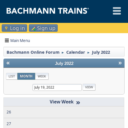
Log in
Sign up
Main Menu
Bachmann Online Forum
Calendar
July 2022
►
►
«
»
July 2022
LIST
MONTH
WEEK
»
26
27