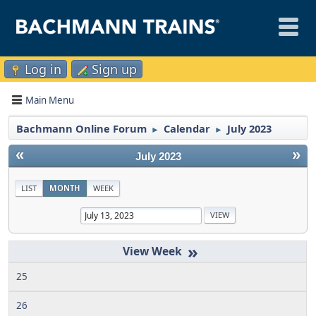
Log in
Sign up
Main Menu
Bachmann Online Forum
Calendar
July 2023
►
►
«
»
July 2023
LIST
MONTH
WEEK
»
25
26