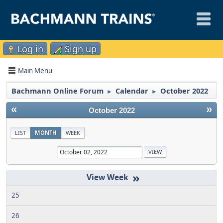
Log in
Sign up
Main Menu
Bachmann Online Forum
Calendar
October 2022
►
►
«
»
October 2022
LIST
MONTH
WEEK
»
25
26