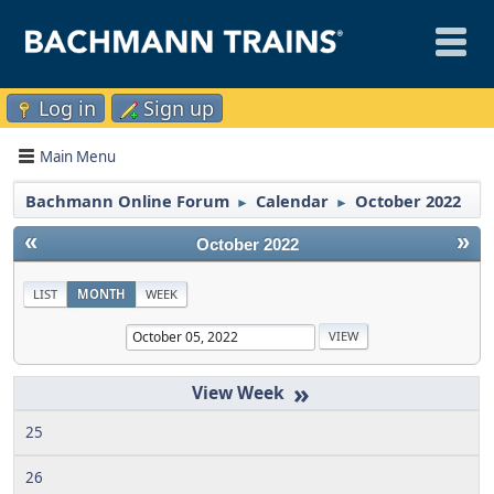
Log in
Sign up
Main Menu
Bachmann Online Forum
Calendar
October 2022
►
►
«
»
October 2022
LIST
MONTH
WEEK
»
25
26